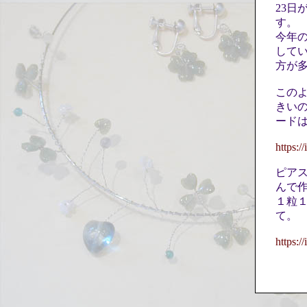
23
す。
今年
して
方が
この
きい
ード
https:
ピア
んで
１粒
て。
https: