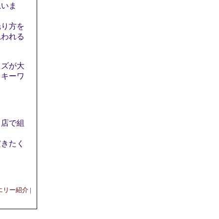
思いま
光り方を
思われる
イズが大
。キーワ
当店で組
だきたく
エリー紹介
|