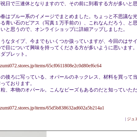
日が祝日で三連休となりますので、その前に到着する方が多いと
の春はブルー系のイメージでまとめました。ちょっと不思議な
いる青い石のピアス（写真１万手前の）、これなんだろう、と
多いと思うので、オンライショップに詳細アップしました。
ようなタイプ、今までもいくつか扱っていますが、今回のはサ
ので目について興味を持ってくださる方が多いように思います
はダブレット。
//izumi072.stores.jp/items/65cf0611808e2c0d80ef6c64
スの後ろに写っている、オパールのネックレス、材料を買って
作っております。
１粒、本物のオパール。こんなビーズもあるのだと知っていた
//izumi072.stores.jp/items/65d5b838632ad602a5b214a1
|
ジュ