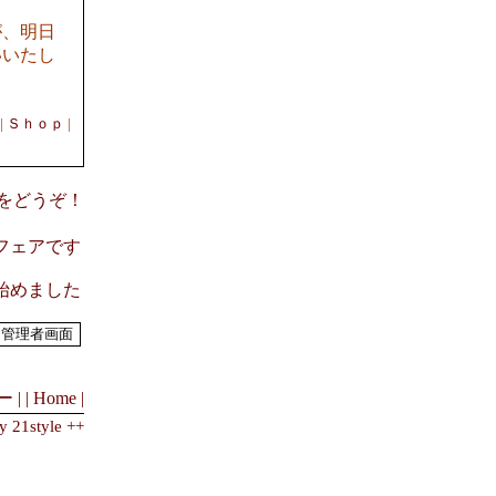
が、明日
いいたし
|
Ｓｈｏｐ
|
意見をどうぞ！
スフェアです
を始めました
 |
| Home |
y 21style ++