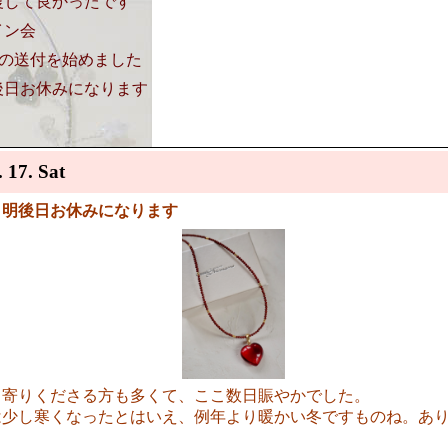
復して良かったです
イン会
キの送付を始めました
後日お休みになります
. 17. Sat
、明後日お休みになります
ち寄りくださる方も多くて、ここ数日賑やかでした。
は少し寒くなったとはいえ、例年より暖かい冬ですものね。あ
。