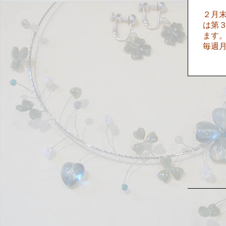
２月
は第
ます
毎週