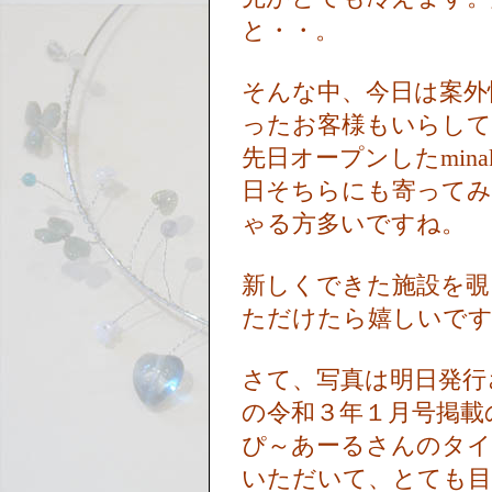
と・・。
そんな中、今日は案外
ったお客様もいらし
先日オープンしたmin
日そちらにも寄ってみ
ゃる方多いですね。
新しくできた施設を覗
ただけたら嬉しいで
さて、写真は明日発行
の令和３年１月号掲載
ぴ～あーるさんのタイ
いただいて、とても