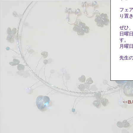
フェ
り置
ぜひ
日曜
す。
月曜
先生
<<