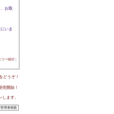
き、お取
店にいま
エリー紹介
|
意見をどうぞ！
）発売開始！
プンします。