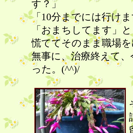
す？」
「10分までには行け
「おまちしてます」
慌ててそのまま職場を
無事に、治療終えて、
った。(^^)/