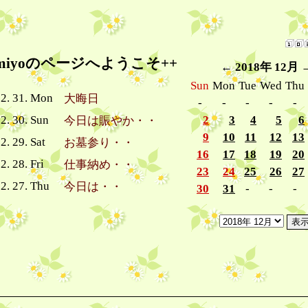
umiyoのページへようこそ++
←
2018年 12月
Sun
Mon
Tue
Wed
Thu
12. 31. Mon
大晦日
-
-
-
-
-
2. 30. Sun
2
3
4
5
6
今日は賑やか・・
9
10
11
12
13
2. 29. Sat
お墓参り・・
16
17
18
19
20
2. 28. Fri
仕事納め・・
23
24
25
26
27
2. 27. Thu
今日は・・
30
31
-
-
-