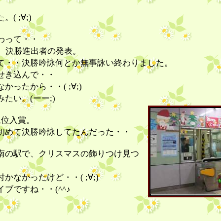
( ;∀;)
わって・・
り、決勝進出者の発表。
て・・決勝吟詠何とか無事詠い終わりました。
せき込んで・・
ったから・・( ;∀;)
たい。(ーー;)
上位入賞。
初めて決勝吟詠してたんだった・・
南の駅で、クリスマスの飾りつけ見つ
かなかったけど・・( ;∀;)
ブですね・・(^^♪