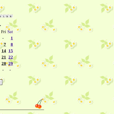
→
Fri
Sat
-
1
7
8
14
15
21
22
28
29
-
-