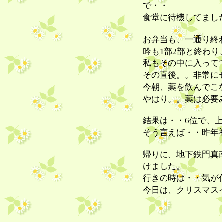
で・・
食堂に待機してました。
お弁当も、一通り終
吟も1部2部と終わ
私もその中に入って
その直後。。非常に
今朝、薬を飲んでこなか
やはり。。薬は必要み
結果は・・6位で、
そう言えば・・昨年
帰りに、地下鉄門真
けました。
行きの時は・・気が付
今日は、クリスマスイ