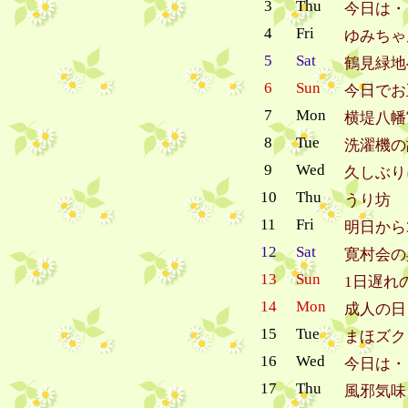
3
Thu
今日は・
4
Fri
ゆみちゃ
5
Sat
鶴見緑地
6
Sun
今日でお
7
Mon
横堤八幡
8
Tue
洗濯機の
9
Wed
久しぶり
10
Thu
うり坊
11
Fri
明日から
12
Sat
寛村会の
13
Sun
1日遅れ
14
Mon
成人の日
15
Tue
まほズク
16
Wed
今日は・
17
Thu
風邪気味