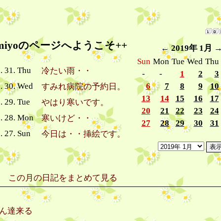
umiyoのページへようこそ++
←
2019年 1月
Sun
Mon
Tue
Wed
Thu
. 31. Thu
冷たい雨・・
-
-
1
2
3
. 30. Wed
6
7
8
9
10
すみれ病院の予約日。
13
14
15
16
17
. 29. Tue
やはり寒いです。
20
21
22
23
24
. 28. Mon
寒いけど・・
27
28
29
30
31
. 27. Sun
今日は・・挿絵です。
この月の日記をまとめて見る
ん達来る