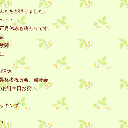
・
んたちが帰りました。
へ・・
正月休みも終わりです。
宮
故障
に
3連休
昇格者祝賀会、発吟会
のお誕生日お祝い。
ッキング
・
？