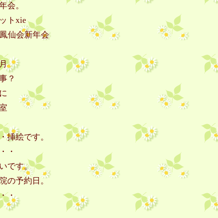
年会。
トxie
 鳳仙会新年会
月
事？
に
室
・挿絵です。
・・
いです。
院の予約日。
・・