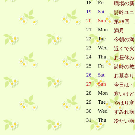
18
Fri
職場の新
19
Sat
詩吟ユニッ
20
Sun
第28回
21
Mon
満月
22
Tue
今朝の満
23
Wed
近くで火
24
Thu
お昼休み
25
Fri
詩吟の教
26
Sat
お墓参り
27
Sun
今日は・
28
Mon
寒いけど
29
Tue
やはり寒
30
Wed
すみれ病
31
Thu
冷たい雨