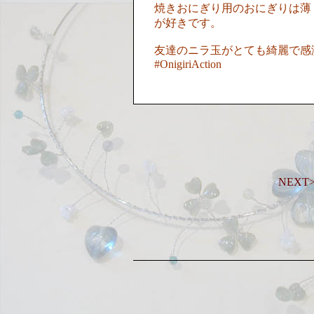
焼きおにぎり用のおにぎりは薄
が好きです。
友達のニラ玉がとても綺麗で感
#OnigiriAction
NEX