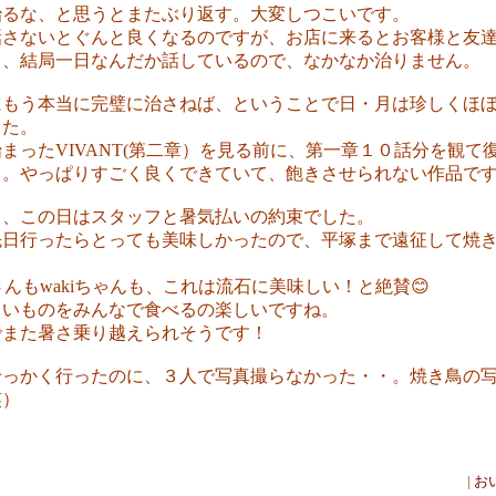
治るな、と思うとまたぶり返す。大変しつこいです。
話さないとぐんと良くなるのですが、お店に来るとお客様と友
と、結局一日なんだか話しているので、なかなか治りません。
にもう本当に完璧に治さねば、ということで日・月は珍しくほ
した。
まったVIVANT(第二章）を見る前に、第一章１０話分を観て
・。やっぱりすごく良くできていて、飽きさせられない作品で
日、この日はスタッフと暑気払いの約束でした。
先日行ったらとっても美味しかったので、平塚まで遠征して焼
。
kaさんもwakiちゃんも、これは流石に美味しい！と絶賛😊
しいものをみんなで食べるの楽しいですね。
でまた暑さ乗り越えられそうです！
せっかく行ったのに、３人で写真撮らなかった・・。焼き鳥の
笑）
|
お