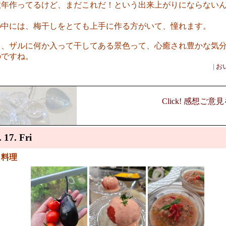
数年作ってるけど、まだこれだ！という出来上がりにならない
の中には、梅干しをとても上手に作る方がいて、憧れます。
し、ザルに何か入って干してある景色って、心癒され豊かな気
のですね。
|
お
Click! 感想ご
. 17. Fri
ト料理