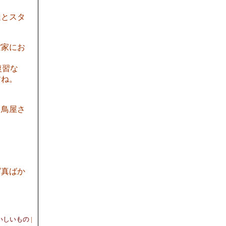
達とスタ
ぼ家にお
復習な
すね。
き鳥屋さ
写真ばか
いしいもの
|