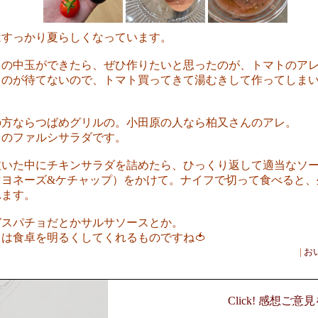
はすっかり夏らしくなっています。
トの中玉ができたら、ぜひ作りたいと思ったのが、トマトのア
るのが待てないので、トマト買ってきて湯むきして作ってしま
の方ならつばめグリルの。小田原の人なら柏又さんのアレ。
トのファルシサラダです。
抜いた中にチキンサラダを詰めたら、ひっくり返して適当なソ
マヨネーズ&ケチャップ）をかけて。ナイフで切って食べると、
れます。
ガスパチョだとかサルサソースとか。
は食卓を明るくしてくれるものですね🍅
|
お
Click! 感想ご