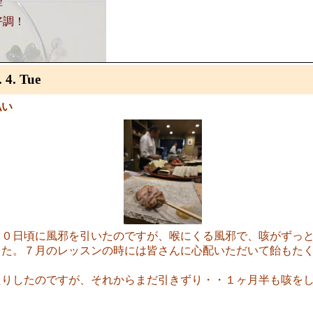
理
好調！
. 4. Tue
払い
２０日頃に風邪を引いたのですが、喉にくる風邪で、咳がずっ
した。７月のレッスンの時には皆さんに心配いただいて飴もた
たりしたのですが、それからまだ引きずり・・１ヶ月半も咳を