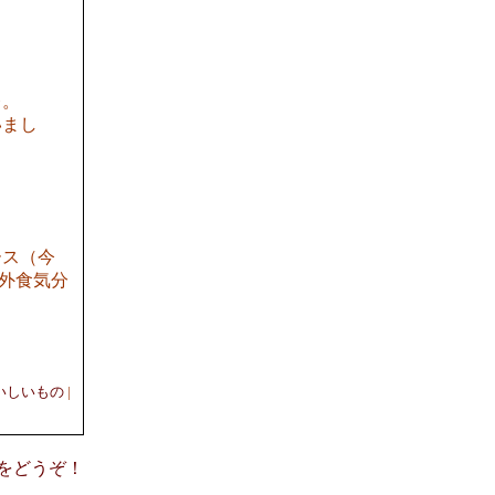
レ。
いまし
ース（今
外食気分
いしいもの
|
意見をどうぞ！