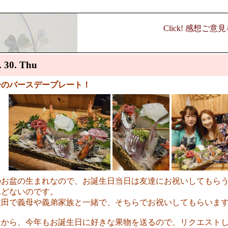
Click! 感想ご
. 30. Thu
身のバースデープレート！
のお盆の生まれなので、お誕生日当日は友達にお祝いしてもら
んどないのです。
秋田で義母や義弟家族と一緒で、そちらでお祝いしてもらいま
達から、今年もお誕生日に好きな果物を送るので、リクエスト