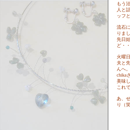
もう
人と
ッフ
流石
りま
先日始
ど・
火曜
夫と
んへ
chi
美味
これ
あ、
り（