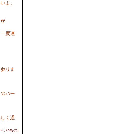
いいよ、
なが
に一度連
て参りま
！
身のバー
楽しく過
いしいもの
|