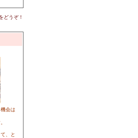
意見をどうぞ！
う機会は
す。
して、と