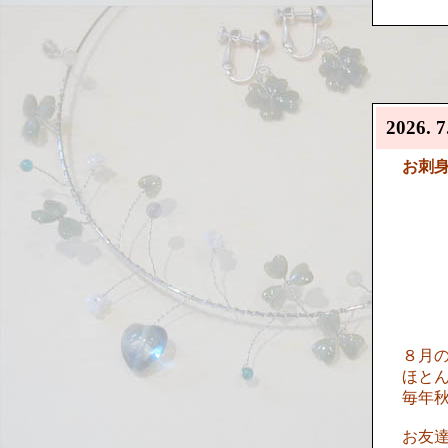
2026. 7
お刺
８月
ほと
毎年
お友