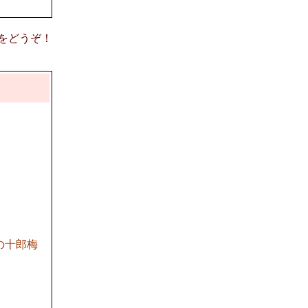
意見をどうぞ！
んの十郎梅