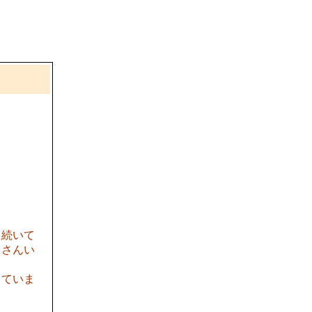
と続いて
くさんい
していま