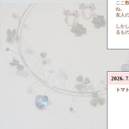
ここ
ね。
友人
しか
るも
2026. 7
トマ