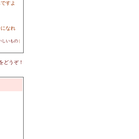
んですよ
分になれ
いしいもの
|
意見をどうぞ！