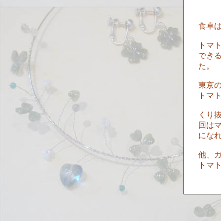
食卓
トマ
でき
た。
東京
トマ
くり
回は
にな
他、
トマト