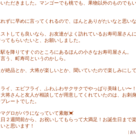
ルいただきました。マンゴーでも桃でも、果物以外のものでも
忘れずに早めに言ってくれるので、ほんとありがたいなと思い
・
エストしても良いなら、お友達がよく訪れているお寿司屋さん
行ってもらいたいと、お願いしました。
な駅を降りてすぐのところにあるほんの小さなお寿司屋さん。
く言う、町寿司というのかしら。
イが絶品とか、大将が楽しいとか、聞いていたので楽しみにし
。
フライ、エビフライ、ふわふわサクサクでやっぱり美味しい〜
て大将さんと友人が相談してが用意してくれていたのは、お刺
ープレートでした。
やマグロがバラになっていて素敵💓
生日２週間前から、お祝いしてもらって大満足！お誕生日まで
たいと思います！
|
お