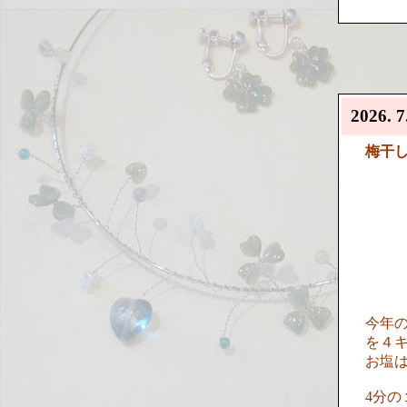
2026. 7
梅干
今年の
を４
お塩は
4分