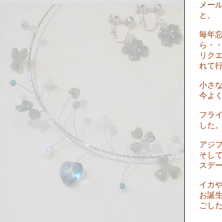
メー
と。
毎年
ら・
リク
れて
小さ
今よ
フラ
した
アジ
そし
スデ
イカ
お誕
ごし