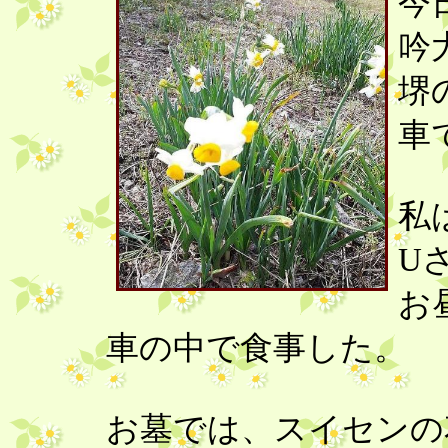
今
吟
堺
車
私
U
お
車の中で食事した。
お墓では、スイセンの