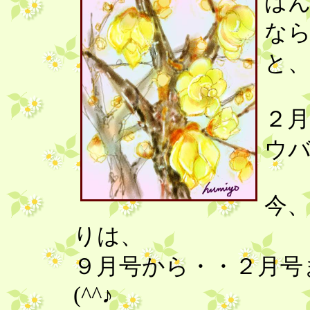
ば
なら
と
２
ウ
今
りは、
９月号から・・２月号
(^^♪