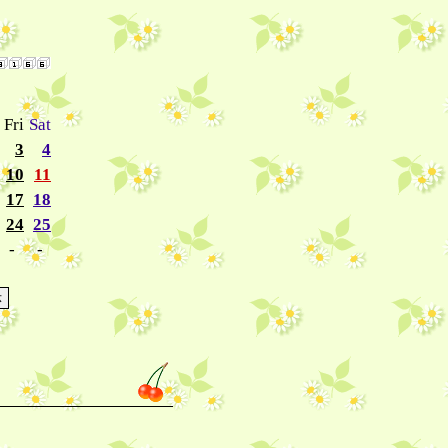
→
Fri
Sat
3
4
10
11
17
18
24
25
-
-