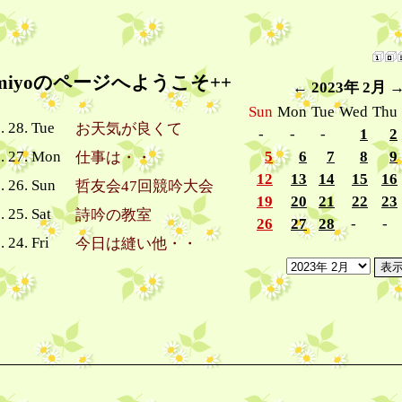
umiyoのページへようこそ++
←
2023年 2月
Sun
Mon
Tue
Wed
Thu
. 28. Tue
お天気が良くて
-
-
-
1
2
2. 27. Mon
5
6
7
8
9
仕事は・・
12
13
14
15
16
. 26. Sun
哲友会47回競吟大会
19
20
21
22
23
. 25. Sat
詩吟の教室
26
27
28
-
-
. 24. Fri
今日は縫い他・・