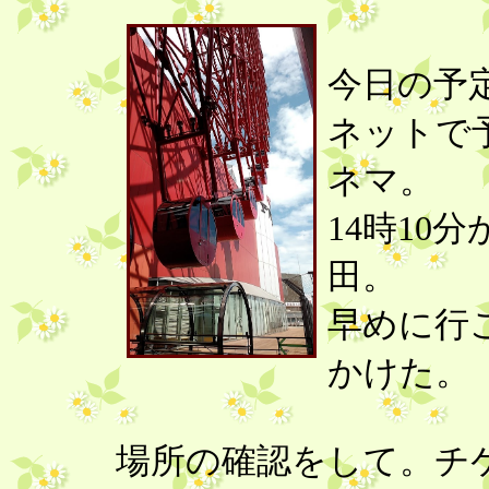
今日の予
ネットで
ネマ。
14時10
田。
早めに行
かけた。
場所の確認をして。チ