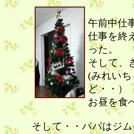
午前中仕
仕事を終
った。
そして、
(みれい
ど・・）
お昼を食
そして・・パパはジム