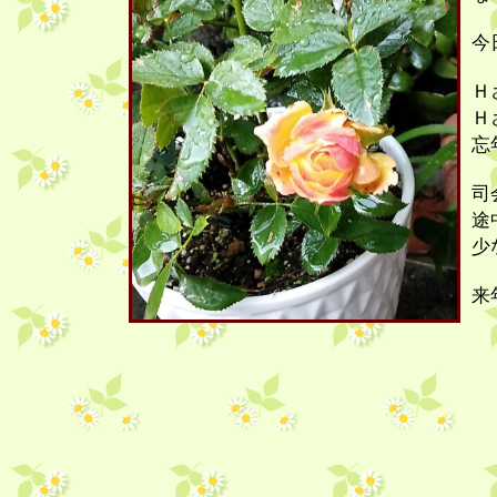
今
Ｈ
Ｈ
忘
司
途
少
来