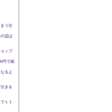
しまう仕
。
その辺は
ショップ
0円で統
くなるよ
値引きを
文で１１