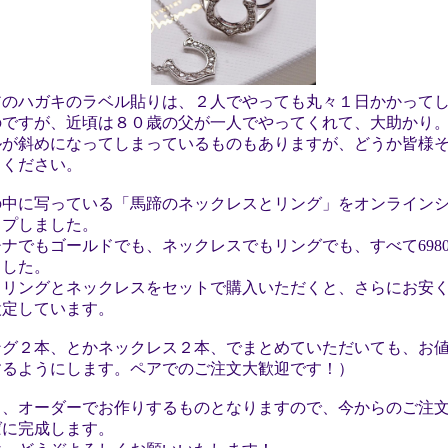
アのハガキのラベル貼りは、２人でやっても丸々１日かかって
のですが、近頃は８０歳の父が一人でやってくれて、大助かり
ルが斜めになってしまっているものもありますが、どうか皆様
しください。
の中に写っている「馬蹄のネックレスとリング」をオンライン
ップしました。
ナでもゴールドでも、ネックレスでもリングでも、すべて6980
ました。
、リングとネックレスをセットで購入いただくと、さらにお安
設定しています。
ング２本、とかネックレス２本、でまとめていただいても、お
するようにします。ペアでのご注文大歓迎です！）
ら、オーダーでお作りするものとなりますので、今からのご注
ばに完成します。