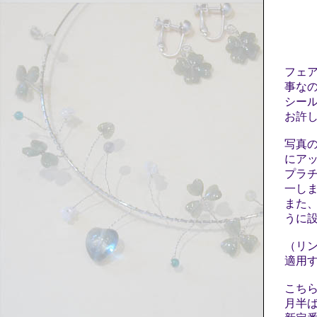
フェ
事な
シー
お許
写真
にア
プラチ
一し
また
うに
（リ
適用
こち
月半