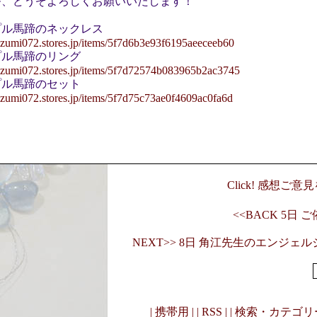
番、どうぞよろしくお願いいたします！
プル馬蹄のネックレス
//izumi072.stores.jp/items/5f7d6b3e93f6195aeeceeb60
プル馬蹄のリング
//izumi072.stores.jp/items/5f7d72574b083965b2ac3745
プル馬蹄のセット
//izumi072.stores.jp/items/5f7d75c73ae0f4609ac0fa6d
Click! 感想ご
<<BACK 5日
NEXT>> 8日 角江先生のエンジェ
| 携帯用 |
| RSS |
| 検索・カテゴリー