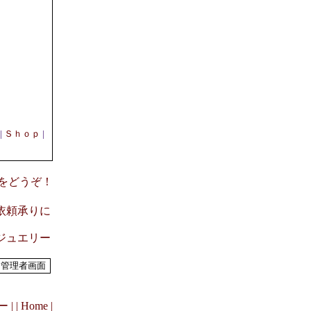
|
Ｓｈｏｐ
|
意見をどうぞ！
 ご依頼承りに
ルジュエリー
 |
| Home |