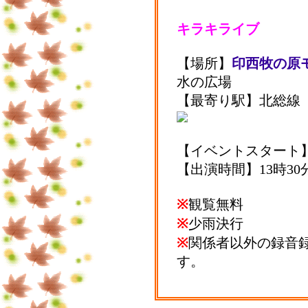
キラキライブ
【場所】
印西牧の原
水の広場
【最寄り駅】北総線
【イベントスタート】
【出演時間】13時30
※
観覧無料
※
少雨決行
※
関係者以外の録音
す。