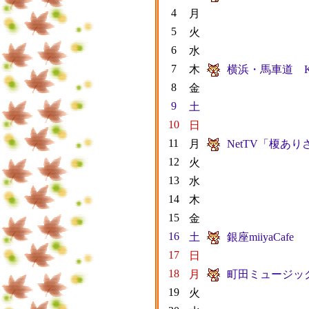
4
月
5
火
6
水
7
木
横浜・馬車道 King's
8
金
9
土
10
日
11
月
NetTV「榎あ
12
火
13
水
14
木
15
金
16
土
銀座miiyaCafe
17
日
18
月
町田ミュージッ
19
火