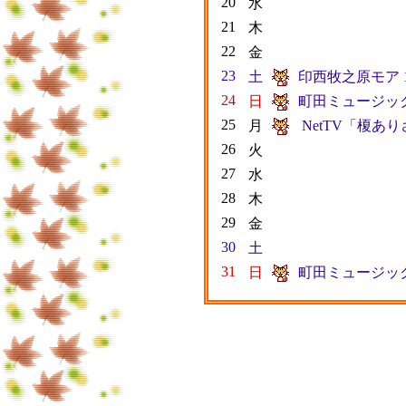
20
水
21
木
22
金
23
土
印西牧之原モア 1
24
日
町田ミュージック
25
月
NetTV「榎あ
26
火
27
水
28
木
29
金
30
土
31
日
町田ミュージック