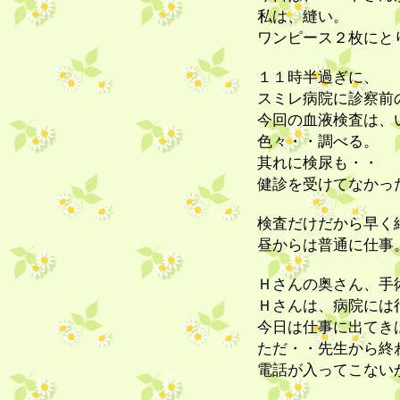
私は、縫い。
ワンピース２枚にと
１１時半過ぎに、
スミレ病院に診察前
今回の血液検査は、
色々・・調べる。
其れに検尿も・・
健診を受けてなかっ
検査だけだから早く
昼からは普通に仕事
Ｈさんの奥さん、手
Ｈさんは、病院には
今日は仕事に出てき
ただ・・先生から終
電話が入ってこない