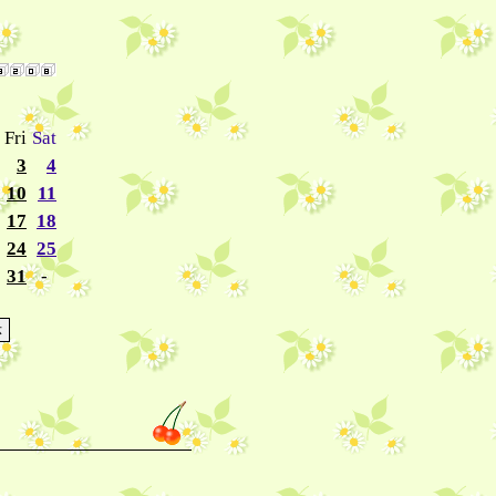
→
Fri
Sat
3
4
10
11
17
18
24
25
31
-