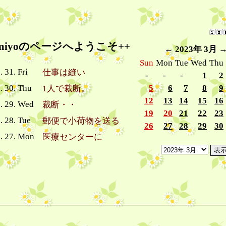
umiyoのページへようこそ++
←
2023年 3月
Sun
Mon
Tue
Wed
Thu
. 31. Fri
仕事は縫い
-
-
-
1
2
. 30. Thu
5
6
7
8
9
1人で裁断。
12
13
14
15
16
3. 29. Wed
裁断・・
19
20
21
22
23
. 28. Tue
郵便で小荷物を送る
26
27
28
29
30
3. 27. Mon
医療センターに