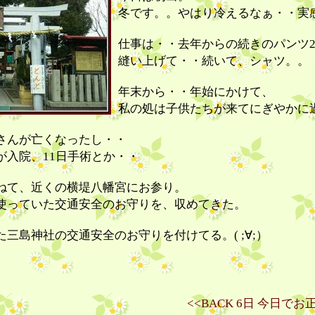
冬です。。やはり冷えるなぁ・・実
仕事は・・去年からの続きのパンツ
縫い上げて・・続いて、シャツ。。
年末から・・年始にかけて、
私の処は子供たちが来てにぎやかに
さんが亡くなったし・・
が入院、11日手術とか・・
ねて、近くの横堤八幡宮にお参り。
使っていた交通安全のお守りを、収めてきた。
三島神社の交通安全のお守りを付けてる。( ;∀;）
<<BACK 6日 今日