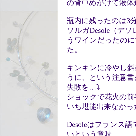
の背中めがけて液体
瓶内に残ったのは3分
ソルガDesole（
うワインだったのに
た。
キンキンに冷やし斜
うに、という注意書
失敗を…⤵
ショックで花火の前
いち堪能出来なかっ
Desoleはフラン
いという意味。