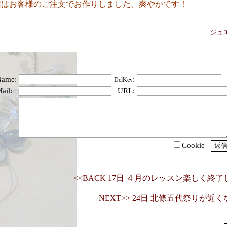
はお客様のご注文でお作りしました。爽やかです！
|
ジュ
Name:
:
DelKey
ail:
URL:
Cookie
<<BACK 17日 ４月のレッスン楽しく終
NEXT>> 24日 北條五代祭りが近