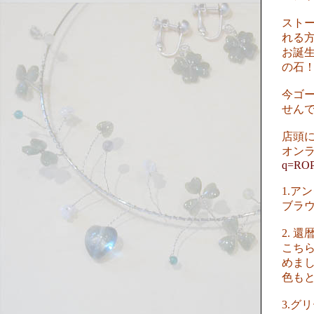
スト
れる
お誕
の石
今ゴ
せん
店頭
オン
q=ROP
1.
ブラウ
2. 
こちら
めま
色も
3.