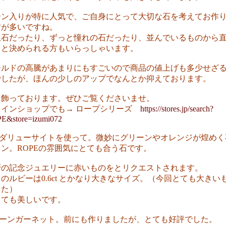
ーン入りが特に人気で、ご自身にとって大切な石を考えてお作
方が多いですね。
生石だったり、ずっと憧れの石だったり、並んでいるものから
！と決められる方もいらっしゃいます。
ールドの高騰があまりにもすごいので商品の値上げも多少せざ
でしたが、ほんの少しのアップでなんとか抑えております。
に飾っております。ぜひご覧くださいませ。
ラインショップでも→ ロープシリーズ
https://stores.jp/search?
E&store=izumi072
アンダリューサイトを使って。微妙にグリーンやオレンジが煌め
ン。ROPEの雰囲気にとても合う石です。
還暦の記念ジュエリーに赤いものをとリクエストされます。
のルビーは0.6ct とかなり大きなサイズ。（今回とても大きい
した）
とても美しいです。
グリーンガーネット。前にも作りましたが、とても好評でした。