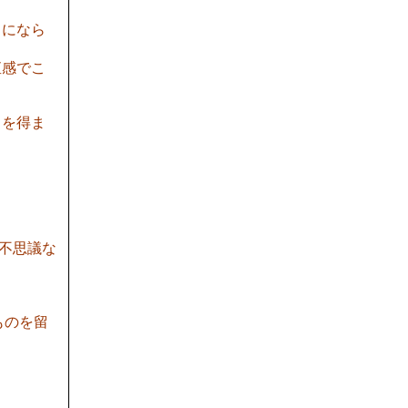
りになら
直感でこ
るを得ま
く不思議な
ものを留