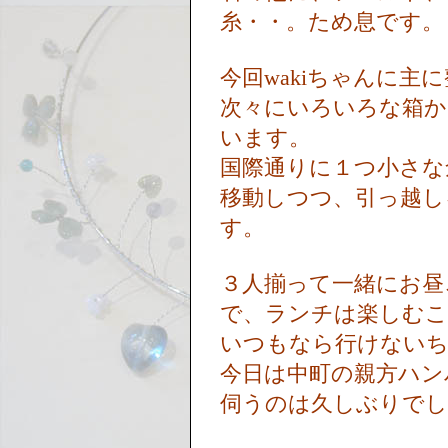
糸・・。ため息です
今回wakiちゃんに
次々にいろいろな箱か
います。
国際通りに１つ小さな
移動しつつ、引っ越し
す。
３人揃って一緒にお昼
で、ランチは楽しむ
いつもなら行けない
今日は中町の親方ハン
伺うのは久しぶりで