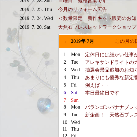
2019. 7. 28. Sun
日曜日、短縮営業です
2019. 7. 25. Thu
今月のリフォーム広告
2019. 7. 24. Wed
＜数量限定 新作キット販売のお知
2019. 7. 20. Sat
天然石ブレスレットワークショッ
←
2019年 7月
→
この月の
1
Mon
定休日には細かい仕事
2
Tue
アレキサンドライトの
3
Wed
抽選会景品追加のお知
4
Thu
あまりにも優秀な新定
5
Fri
例えば・・
6
Sat
本日最終日です
7
Sun
8
Mon
バランゴンバナナブレ
9
Tue
新企画！ 天然石ブレ
10
Wed
11
Thu
12
Fri