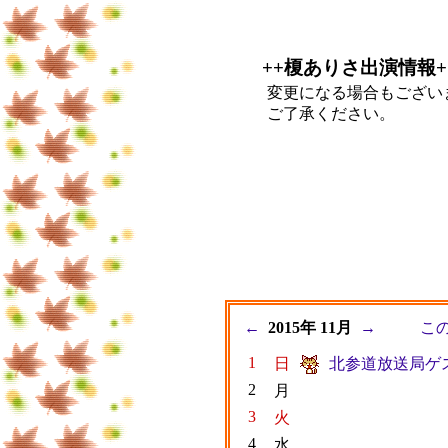
++榎ありさ出演情報+
変更になる場合もござい
ご了承ください。
←
2015年 11月
→
こ
1
日
北参道放送局ゲ
2
月
3
火
4
水