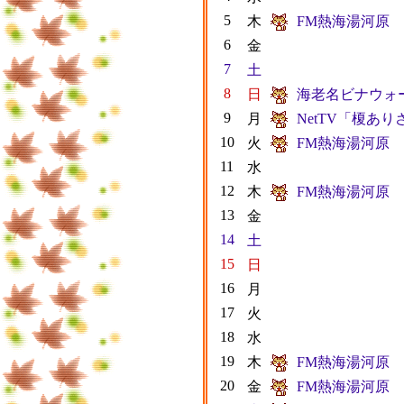
5
木
FM熱海湯河原
6
金
7
土
8
日
海老名ビナウォ
9
月
NetTV「榎あ
10
火
FM熱海湯河原
11
水
12
木
FM熱海湯河原
13
金
14
土
15
日
16
月
17
火
18
水
19
木
FM熱海湯河原
20
金
FM熱海湯河原