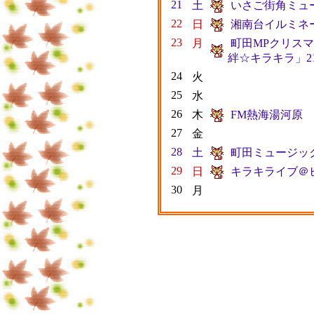
21
土
いさご街角ミュー
22
日
湘南台イルミネー
23
月
町田MPクリスマス
絆☆キラキラ」2
24
火
25
水
26
木
FM熱海湯河原
27
金
28
土
町田ミュージック
29
日
キラキライブ＠ビ
30
月