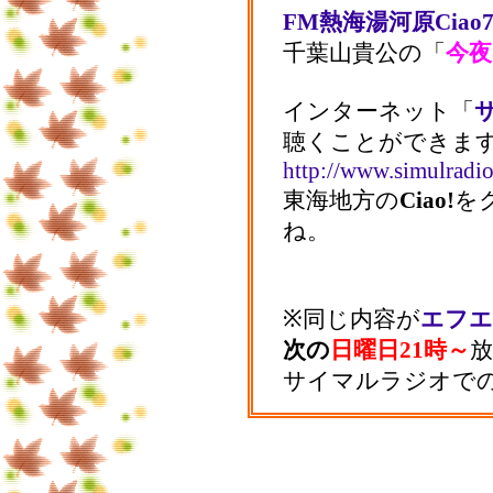
FM熱海湯河原Ciao79
千葉山貴公の「
今夜
インターネット「
聴くことができま
http://www.simulradio
東海地方の
Ciao!
を
ね。
※同じ内容が
エフエ
次の
日曜日21時～
サイマルラジオで