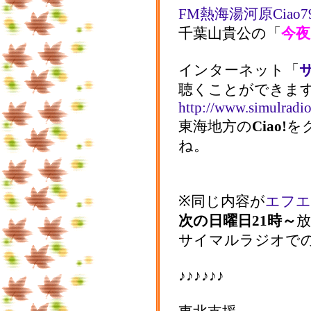
FM熱海湯河原Ciao79
千葉山貴公の「
今夜
インターネット「
聴くことができま
http://www.simulradio
東海地方の
Ciao!
を
ね。
※同じ内容が
エフエ
次の日曜日21時～
サイマルラジオで
♪♪♪♪♪♪