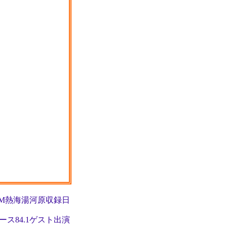
日 FM熱海湯河原収録日
サルース84.1ゲスト出演