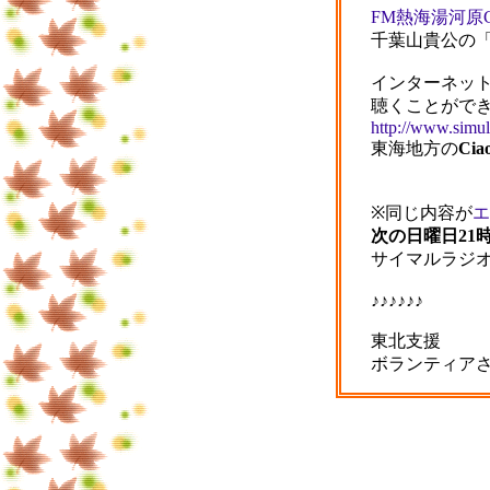
FM熱海湯河原Cia
千葉山貴公の
インターネッ
聴くことがで
http://www.simul
東海地方の
Cia
※同じ内容が
エ
次の日曜日21
サイマルラジ
♪♪♪♪♪♪
東北支援
ボランティア