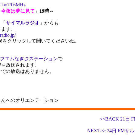
o79.6MHz
「
今夜は夢に見て
」
19時～
ト「
サイマルラジオ
」からも
きます。
radio.jp/
o!
をクリックして聞いてくださいね。
フエムなぎさステーション
で
時～
放送されます。
オでの放送はありません。
さんへのオリエンテーション
<<BACK 21
NEXT>> 24日 FM