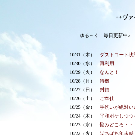
++ヴ
ゆる～く 毎日更新中♪
10/31（木）
ダストコート状
10/30（水）
再利用
10/29（火）
なんと！
10/28（月）
待機
10/27（日）
封鎖
10/26（土）
ご奉仕
10/25（金）
手洗いが絶対い
10/24（木）
平和ボケしつつ
10/23（水）
悩みどころ・・
10/22（火）
ぼちぼち年末感