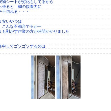
安物シートが劣化もしてるから
っ張ると 糊の接着力に
チ千切れる・・・
り安いやつは
 こんな不都合でるかー
りも剥がす作業の方が時間かかりました
集中してゴソゴソするのは