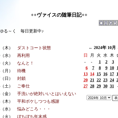
++ヴァイスの随筆日記++
る～く 毎日更新中♪
←
2024年 10月
31（木）
ダストコート状態
日
月
火
水
木
30（水）
再利用
-
-
1
2
3
29（火）
なんと！
6
7
8
9
10
28（月）
待機
13
14
15
16
17
27（日）
封鎖
20
21
22
23
24
26（土）
ご奉仕
27
28
29
30
31
25（金）
手洗いが絶対いいとはいえない
24（木）
平和ボケしつつも感謝
23（水）
悩みどころ・・・
22（火）
ぼちぼち年末感