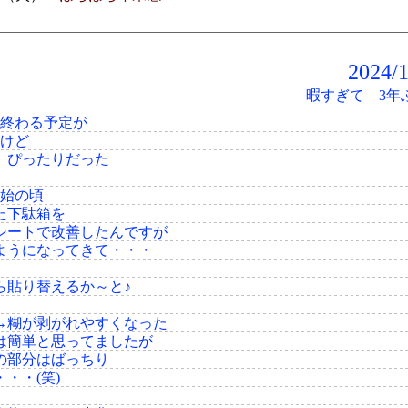
2024
暇すぎて 3年
で終わる予定が
たけど
 ぴったりだった
開始の頃
た下駄箱を
シートで改善したんですが
ようになってきて・・・
ら貼り替えるか～と♪
→糊が剥がれやすくなった
は簡単と思ってましたが
の部分はばっちり
・・(笑)