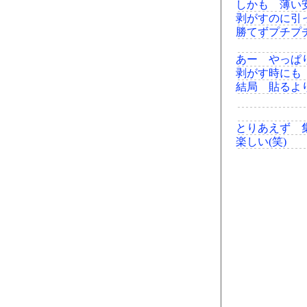
しかも 薄い
剥がすのに引
勝てずプチプ
あー やっぱ
剥がす時にも
結局 貼るよ
とりあえず 
楽しい(笑)