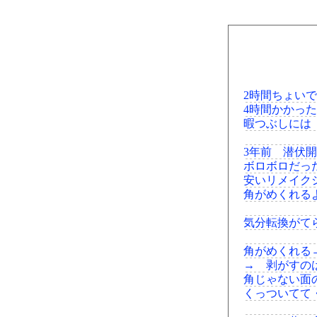
2時間ちょい
4時間かかっ
暇つぶしには
3年前 潜伏
ボロボロだっ
安いリメイク
角がめくれる
気分転換がて
角がめくれる
→ 剥がすの
角じゃない面
くっついてて・