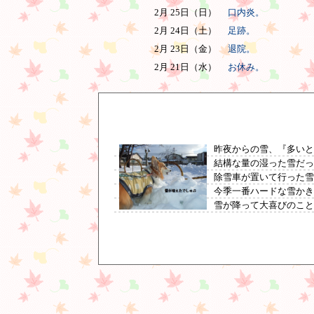
2月 25日（日）
口内炎。
2月 24日（土）
足跡。
2月 23日（金）
退院。
2月 21日（水）
お休み。
昨夜からの雪、『多いと
結構な量の湿った雪だ
除雪車が置いて行った
今季一番ハードな雪かきで
雪が降って大喜びのこと