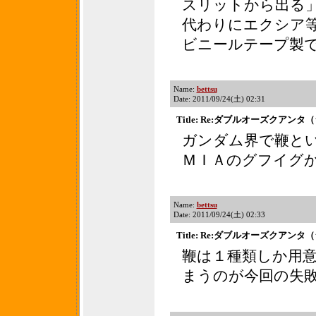
スリットから出る
代わりにエクシア
ビニールテープ製
Name:
bettsu
Date: 2011/09/24(土) 02:31
Title: Re:ダブルオーズクアン
ガンダム界で鞭と
ＭＩＡのグフイグ
Name:
bettsu
Date: 2011/09/24(土) 02:33
Title: Re:ダブルオーズクアン
鞭は１種類しか用
まうのが今回の失