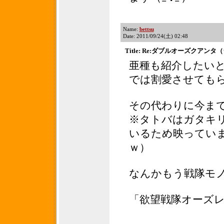
Name:
bettsu
Date: 2011/09/24(土) 02:48
Title: Re:ダブルオーズクアン
亜種も紹介したい
では割愛させても
その代わりに今ま
※タトバはガタキ
いるため映ってい
ｗ）
なんかもう戦隊モ
「欲望戦隊オーズ