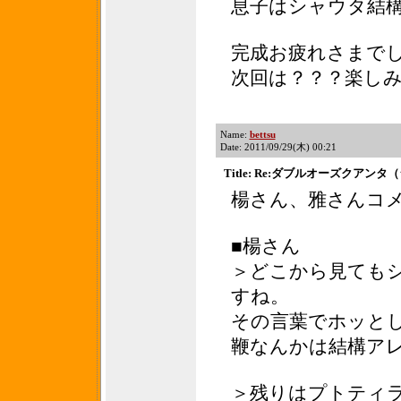
息子はシャウタ結
完成お疲れさまで
次回は？？？楽し
Name:
bettsu
Date: 2011/09/29(木) 00:21
Title: Re:ダブルオーズクアン
楊さん、雅さんコ
■楊さん
＞どこから見ても
すね。
その言葉でホッと
鞭なんかは結構ア
＞残りはプトティ