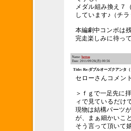
メダル組み換え７（
しています♪（チラ
本編劇中コンボは
完走楽しみに待っ
Name:
bettsu
Date: 2011/09/26(月) 00:56
Title: Re:ダブルオーズクアン
セローさんコメン
＞ｆｇで一足先に
ィで見ているだけ
現物は結構パーツ
が、まぁ細かいこ
そう言って頂いて