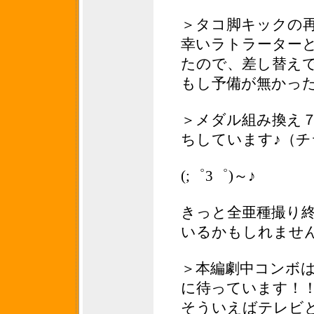
＞タコ脚キックの
幸いラトラーター
たので、差し替え
もし予備が無かっ
＞メダル組み換え７
ちしています♪（チ
(;゜3゜)～♪
きっと全亜種撮り
いるかもしれませ
＞本編劇中コンボ
に待っています！
そういえばテレビ