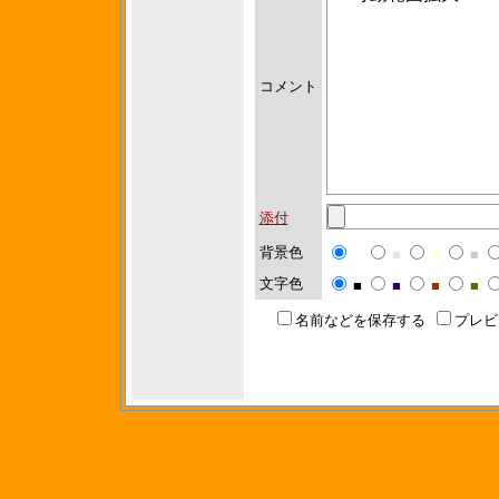
コメント
添付
背景色
■
■
■
■
文字色
■
■
■
■
名前などを保存する
プレ