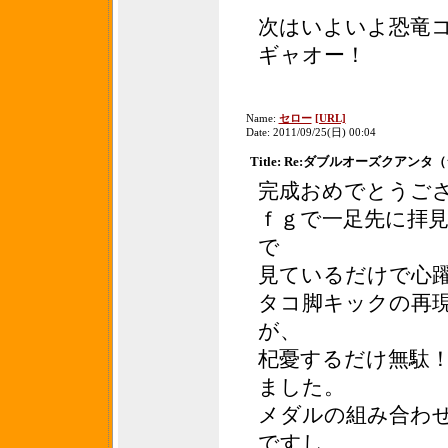
次はいよいよ恐竜
ギャオー！
Name:
セロー
[URL]
Date: 2011/09/25(日) 00:04
Title: Re:ダブルオーズクアン
完成おめでとうご
ｆｇで一足先に拝
で
見ているだけで心
タコ脚キックの再
が、
杞憂するだけ無駄
ました。
メダルの組み合わ
ですし、