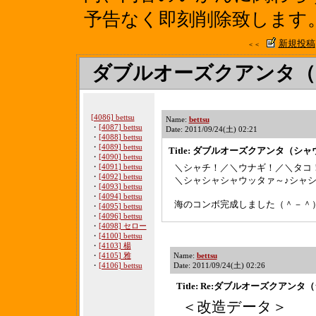
予告なく即刻削除致します
新規投稿
＜＜
ダブルオーズクアンタ（
[4086] bettsu
Name:
bettsu
・
[4087] bettsu
Date: 2011/09/24(土) 02:21
・
[4088] bettsu
・
[4089] bettsu
Title: ダブルオーズクアンタ（シ
・
[4090] bettsu
・
[4091] bettsu
＼シャチ！／＼ウナギ！／＼タコ
・
[4092] bettsu
＼シャシャシャウッタァ～♪シャシ
・
[4093] bettsu
・
[4094] bettsu
海のコンボ完成しました（＾－＾
・
[4095] bettsu
・
[4096] bettsu
・
[4098] セロー
・
[4100] bettsu
・
[4103] 楊
・
[4105] 雅
Name:
bettsu
・
[4106] bettsu
Date: 2011/09/24(土) 02:26
Title: Re:ダブルオーズクアン
＜改造データ＞