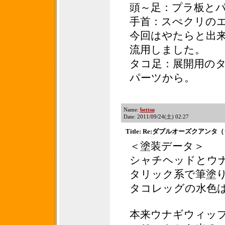
頭～足：プラ板と
手首：スぺクリの
今回はやたらと出来
流用しました。
タコ足：展開用の
パーツから。
Name:
bettsu
Date: 2011/09/24(土) 02:27
Title: Re:ダブルオーズクアン
＜塗装データ＞
シャチヘッドとウ
タリック系で筆塗
タコレッグの水色
本来ウナギウィッ