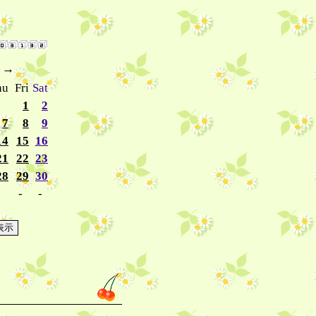
→
hu
Fri
Sat
-
1
2
7
8
9
14
15
16
21
22
23
28
29
30
-
-
-