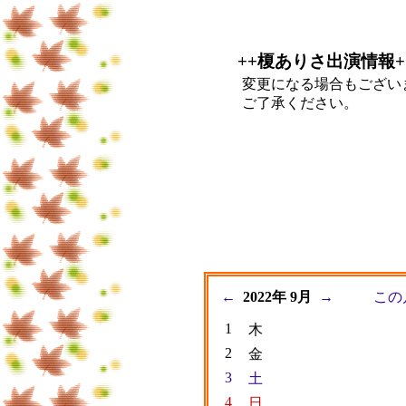
++榎ありさ出演情報+
変更になる場合もござい
ご了承ください。
←
2022年 9月
→
この
1
木
2
金
3
土
4
日