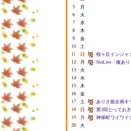
5
月
6
火
7
水
8
木
9
金
10
土
11
日
桜ヶ丘インジャ
12
月
NetLive「榎
13
火
14
水
15
木
16
金
17
土
ありさ姫企画キ
18
日
第3回とっておき
19
月
神保町ワイワイ
20
火