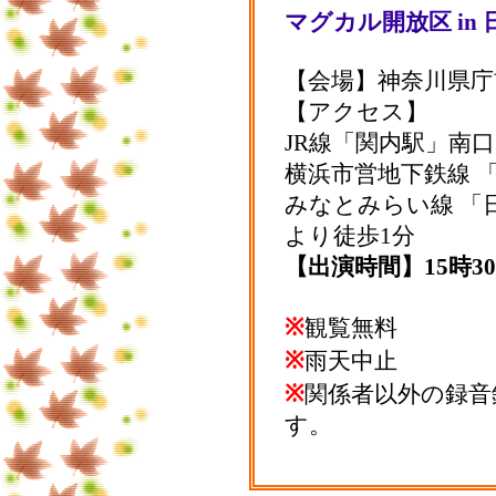
マグカル開放区 in
【会場】神奈川県庁
【アクセス】
JR線「関内駅」南口
横浜市営地下鉄線 
みなとみらい線 「
より徒歩1分
【出演時間】15時3
※
観覧無料
※
雨天中止
※
関係者以外の録音
す。