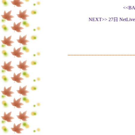
<<B
NEXT>> 27日 N