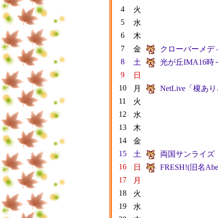
4
火
5
水
6
木
7
金
クローバーメデ
8
土
光が丘IMA16
9
日
10
月
NetLive「榎
11
火
12
水
13
木
14
金
15
土
両国サンライズ
16
日
FRESH!(旧名A
17
月
18
火
19
水