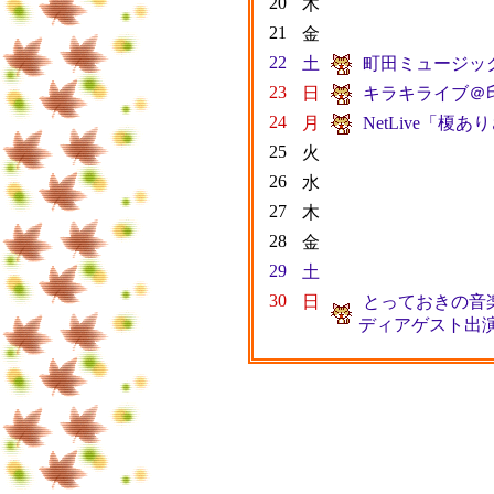
20
木
21
金
22
土
町田ミュージック
23
日
キラキライブ＠
24
月
NetLive「
25
火
26
水
27
木
28
金
29
土
30
日
とっておきの音楽
ディアゲスト出演