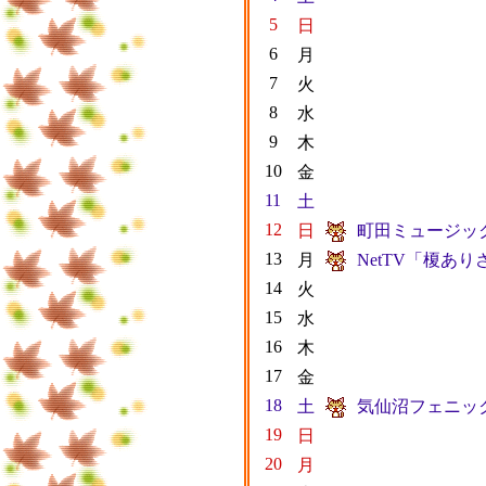
5
日
6
月
7
火
8
水
9
木
10
金
11
土
12
日
町田ミュージック
13
月
NetTV「榎あ
14
火
15
水
16
木
17
金
18
土
気仙沼フェニッ
19
日
20
月