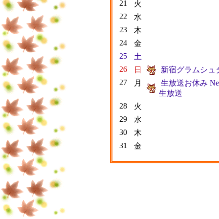
21
火
22
水
23
木
24
金
25
土
26
日
新宿グラムシュ
27
月
生放送お休み N
生放送
28
火
29
水
30
木
31
金