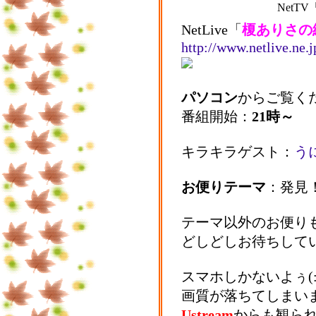
NetT
NetLive「
榎ありさの
http://www.netlive.ne.
パソコン
からご覧く
番組開始：
21時～
キラキラゲスト：
う
お便りテーマ
：発見
テーマ以外のお便り
どしどしお待ちして
スマホしかないよぅ(:
画質が落ちてしまい
Ustream
からも観ら