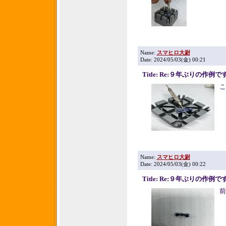
Name:
スマヒロ大尉
Date: 2024/05/03(金) 00:21
Title: Re:９年ぶりの作例で
こ
Name:
スマヒロ大尉
Date: 2024/05/03(金) 00:22
Title: Re:９年ぶりの作例で
前