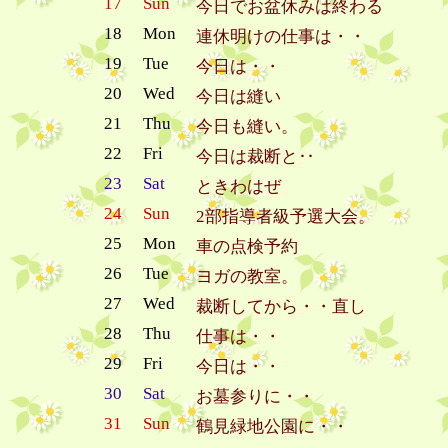
17
Sun
今日でお盆休みは終わる
18
Mon
連休明けの仕事は・・
19
Tue
今日は・・
20
Wed
今日は縫い
21
Thu
今日も縫い。
22
Fri
今日は裁断と‥
23
Sat
ときわはぜ
24
Sun
2部指導者級予選大会。
25
Mon
車の点検予約
26
Tue
ヨガの教室。
27
Wed
裁断してから・・直し
28
Thu
仕事は・・
29
Fri
今日は・・
30
Sat
お墓参りに・・
31
Sun
鶴見緑地公園に・・