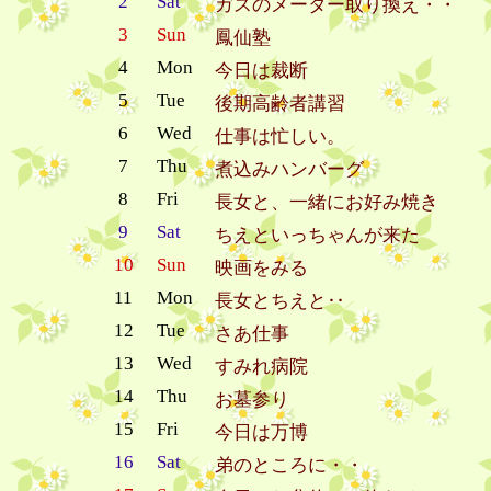
2
Sat
ガスのメーター取り換え・・
3
Sun
鳳仙塾
4
Mon
今日は裁断
5
Tue
後期高齢者講習
6
Wed
仕事は忙しい。
7
Thu
煮込みハンバーグ
8
Fri
長女と、一緒にお好み焼き
9
Sat
ちえといっちゃんが来た
10
Sun
映画をみる
11
Mon
長女とちえと‥
12
Tue
さあ仕事
13
Wed
すみれ病院
14
Thu
お墓参り
15
Fri
今日は万博
16
Sat
弟のところに・・