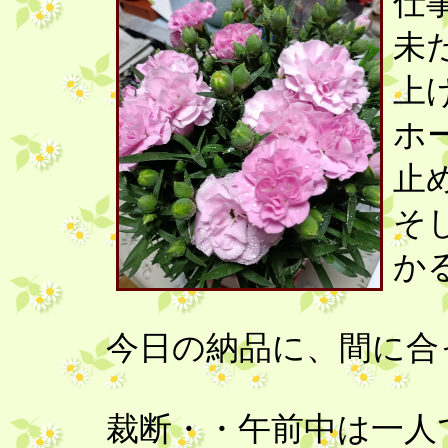
仕
未
上
ホ
止
そ
か
今日の納品に、間に合
裁断・・午前中は一人