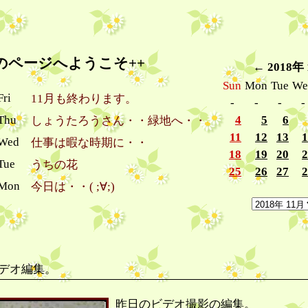
yoのページへようこそ++
←
2018年
Sun
Mon
Tue
We
Fri
11月も終わります。
-
-
-
-
 Thu
4
5
6
しょうたろうさん・・緑地へ・・
11
12
13
1
 Wed
仕事は暇な時期に・・
18
19
20
2
 Tue
うちの花
25
26
27
2
 Mon
今日は・・( ;∀;)
デオ編集。
昨日のビデオ撮影の編集。