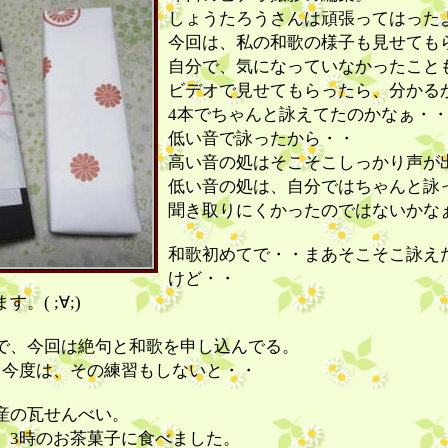
しょうたろうさんは頑張ってはった
今回は、私の和歌の様子も見せても
自分で、気になっていなかったこと
ビデオで見せてもらったら、分かる
4本でちゃんと詠えてたのかなぁ・
低い音で詠ったから・・
高い音の処はそこそこしっかり声が
低い音の処は、自分ではちゃんと詠
聞き取りにくかったのではないかな
和歌初めてで・・まあそこそこ詠え
けど・・
。( ;∀;)
で、今回は絶句と和歌を申し込んでる。
。今度は、その練習もしないと・・
産の瓦せんべい。
、3時のお茶菓子に食べました。