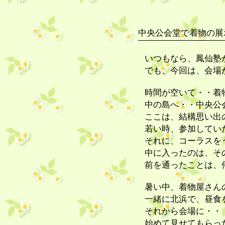
中央公会堂で着物の展
いつもなら、鳳仙塾
でも、今回は、会場
時間が空いて・・着
中の島へ・・中央公
ここは、結構思い出
若い時、参加してい
それに、コーラスを
中に入ったのは、そ
前を通ったことは、
暑い中、着物屋さん
一緒に北浜で、昼食
それから会場に・・
始めて見せてもらっ