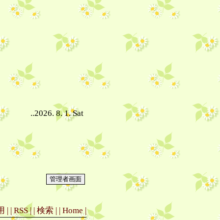
..2026. 8. 1. Sat
 |
| RSS |
| 検索 |
| Home |