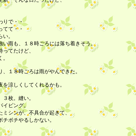
。
わりで・・
ってて・・
らい。
強い雨も、１８時ごろには落ち着きそう。
待ってたけど、
く。
り、１８時ごろは雨がやんできた。
夜を涼しくしてくれるかも。
。３枚。縫い。
パイピング。
たミシンが、不具合が起きて、
ボチボチやるしかない。