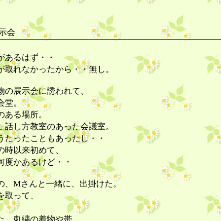
示会
があるはず・・
が取れなかったから・・無し。
物の展示会に誘われて、
会堂。
のある場所。
た話し方教室のあった会議室。
うたったこともあったし・・
の時以来初めて、
何度かあるけど・・
の、Mさんと一緒に、出掛けた。
を取って、
た、刺繍の着物や帯。