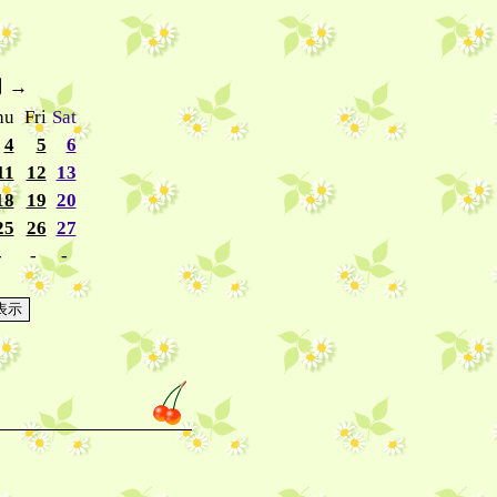
月
→
hu
Fri
Sat
4
5
6
11
12
13
18
19
20
25
26
27
-
-
-