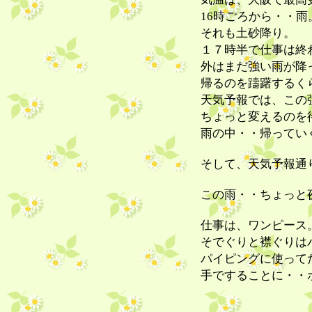
16時ごろから・・雨
それも土砂降り。
１７時半で仕事は終
外はまだ強い雨が降
帰るのを躊躇するく
天気予報では、この
ちょっと変えるのを
雨の中・・帰ってい
そして、天気予報通
この雨・・ちょっと
仕事は、ワンピース
そでぐりと襟ぐりは
パイピングに使って
手ですることに・・