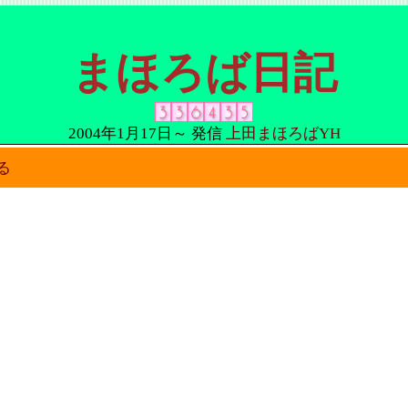
まほろば日記
2004年1月17日～ 発信
上田まほろばYH
る