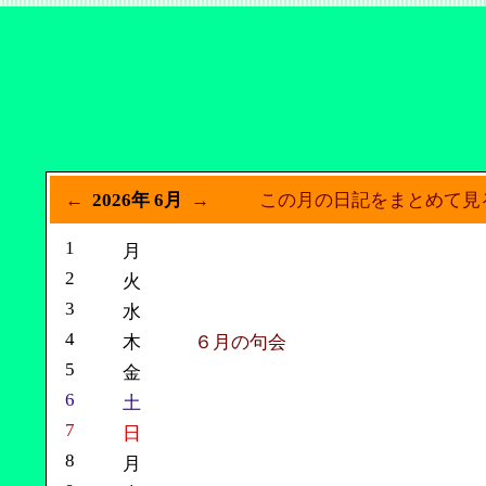
←
2026年 6月
→
この月の日記をまとめて見
1
月
2
火
3
水
4
木
６月の句会
5
金
6
土
7
日
8
月