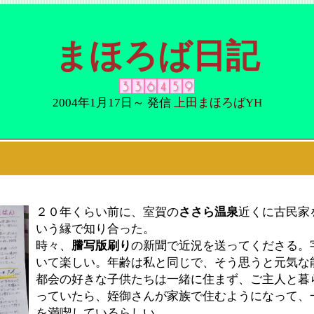
まほろば日記
2004年1月17日～ 発信
上田まほろばYH
２０年くらい前に、室賀の
ささら温泉
近くに古民家
いう縁で知り合った。
時々、
謄写版刷り
の新聞で近況を送ってくださる。
いて楽しい。年齢は私と同じで、そう思うと元気な
都会の好きな子供たちは一緒に住まず、ご主人と暮
っていたら、姪御さんが家族で住むようになって、
を満喫しているらしい。