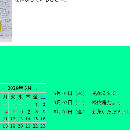
←
2026年 5月
→
5月 07日（木）
風薫る句会
日
月
火
水
木
金
土
5月 02日（土）
松樹庵だより
-
-
-
-
1
2
3
4
5
6
7
8
9
5月 01日（金）
新茶いただきま
0
11
12
13
14
15
16
7
18
19
20
21
22
23