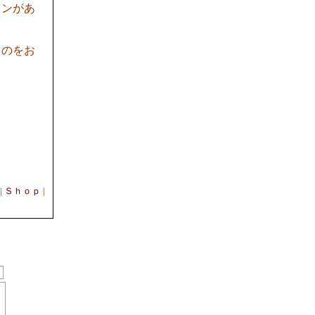
スンがあ
ものをお
|
Ｓｈｏｐ
|