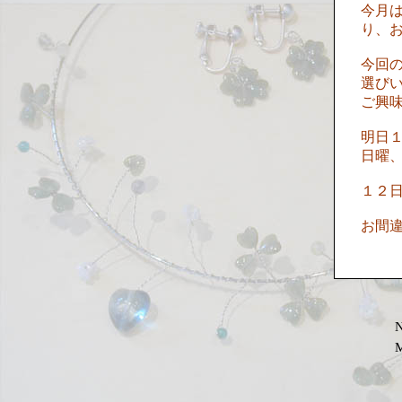
今月
り、
今回
選び
ご興
明日
日曜
１２
お間
M