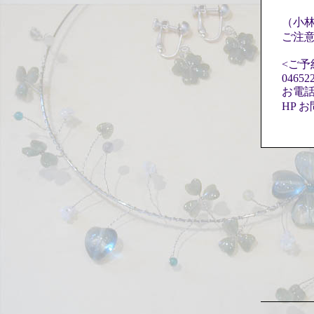
神奈
（小
ご注
<ご予
04652
お電
HP 