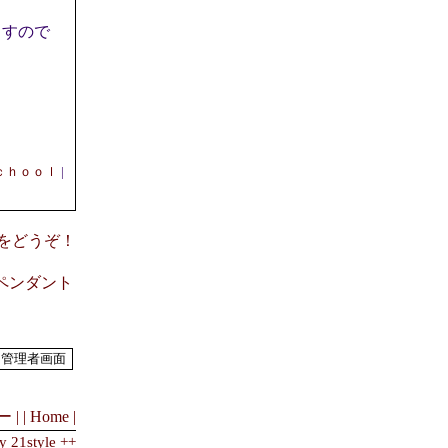
ますので
ｃｈｏｏｌ
|
意見をどうぞ！
なペンダント
 |
| Home |
y 21style ++