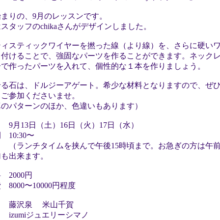
始まりの、9月のレッスンです。
スタッフのchikaさんがデザインしました。
ティスティックワイヤーを撚った線（より線）を、さらに硬い
き付けることで、強固なパーツを作ることができます。ネック
分で作ったパーツを入れて、個性的な１本を作りましょう。
せる石は、ドルジーアゲート。希少な材料となりますので、ぜ
くご参加くださいませ。
真のパターンのほか、色違いもあります）
 9月13日（土）16日（火）17日（水）
 10:30〜
ンチタイムを挟んで午後15時頃まで。お急ぎの方は午前
加も出来ます。
 2000円
 8000〜10000円程度
 藤沢泉 米山千賀
izumiジュエリーシマノ