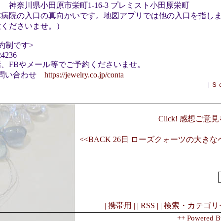
川県小田原市栄町1-16-3 プレミスト小田原栄町
林病院の入口の真向かいです。地図アプリでは他の入口を指し
意くださいませ。）
約制です>
24236
話、FBやメール等でご予約くださいませ。
お問い合わせ
https://jewelry.co.jp/conta
|
Ｓ
Click! 感想ご
<<BACK 26日 ローズクォーツの大き
| 携帯用 |
| RSS |
| 検索・カテゴリー
++ Powered B