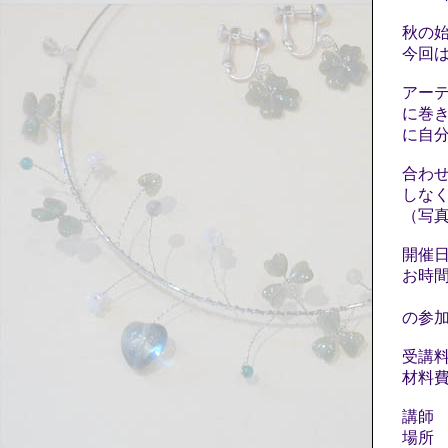
秋の
今回は
アー
に巻
に自
合わ
しな
（写
開催日
お時間
（ラ
の参
受講料
材料費
講師
場所 