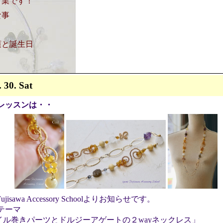
営業です！
食事
蓮と誕生日
. 30. Sat
レッスンは・・
 Fujisawa Accessory Schoolよりお知らせです。
テーマ
イル巻きパーツとドルジーアゲートの２wayネックレス」