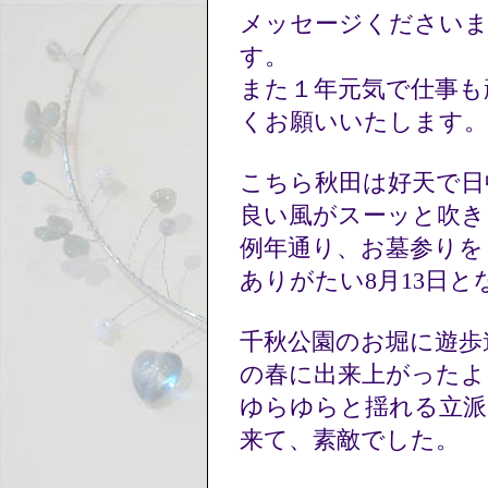
メッセージください
す。
また１年元気で仕事も
くお願いいたします
こちら秋田は好天で日
良い風がスーッと吹
例年通り、お墓参りを
ありがたい8月13日
千秋公園のお堀に遊歩道
の春に出来上がった
ゆらゆらと揺れる立派
来て、素敵でした。