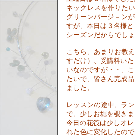
ネックレスを作りた
グリーンバージョンが
すが、本日は３名様と
シーズンだからでし
こちら、あまりお教
すだけ）、受講料いた
いなのですが・・、こ
たいで、皆さん完成品
ました。
レッスンの途中、ラン
で、少しお堀を覗き
今日の花筏は少しオレ
れた色に変化したの